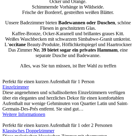
Ocker und Orange.
Schimmernde Vorhänge in Wildseide.
Frische der Borderef, gestreiften weißen Blätter.
Unsere Badezimmer bieten
Badewannen oder Duschen
, schöne
Fliesen in geschnitztem Glas.
Kaffee-Bronze, Ocker-Karamell und brillantes graues Kitt.
Weißes Waschbecken mit schwarzem Simbabwe-Granit umkreist.
L‘
occitane
Beauty-Produkte, Höflichkeitspiegel und Haartrockner
Das Zimmer
Nr. 39 bietet sogar ein privates Hammam
, eine
separate Dusche und Badewanne.
Alles, was Sie tun müssen, ist Ihre Wahl zu treffen
Perfekt für einen kurzen Aufenthalt für 1 Person
Einzelzimmer
Diese angenehmen und schallisolierten Einzelzimmern verfügen
über ein elegantes und herzliches Dekor für einen komfortablen
Aufenthalt nur wenige Gehminuten von Quartier Latin und Saint-
Germain-Des-Prés entfernt. Sie sind gut…
Weitere Informationen
Perfekt für einen kurzen Aufenthalt für 1 oder 2 Personen
Klassisches Doppelzimmer