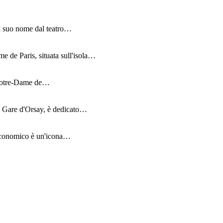
 il suo nome dal teatro…
e de Paris, situata sull'isola…
di Notre-Dame de…
ia Gare d'Orsay, è dedicato…
o economico è un'icona…